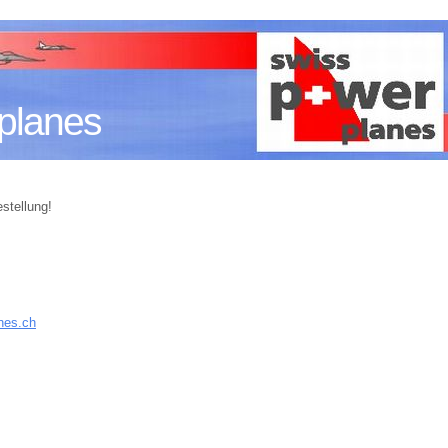
planes
stellung!
anes.ch