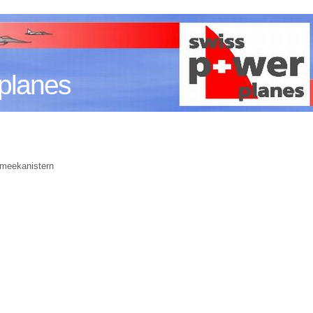
planes
Armeekanistern