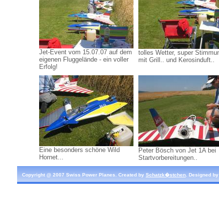
Jet-Event vom 15.07.07 auf dem
tolles Wetter, super Stimmu
eigenen Fluggelände - ein voller
mit Grill.. und Kerosinduft..
Erfolg!
Eine besonders schöne Wild
Peter Bösch von Jet 1A bei
Hornet...
Startvorbereitungen..
Copyright @ 2007 Swiss Power Planes. Created by
Schatzk�stchen
. Designed b